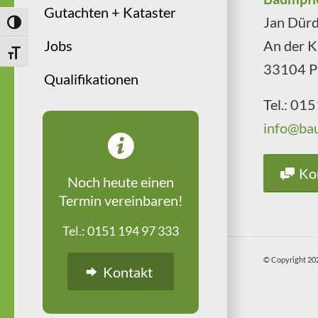
Gutachten + Kataster
Jan Dür
Umschalten auf hohe Kontraste
Jobs
An der K
Schrift vergrößern
33104 P
Qualifikationen
Tel.: 01
info@ba
Ko
Noch heute einen
Termin vereinbaren!
Tel.: 0151 194 97 333
© Copyright 20
Kontakt