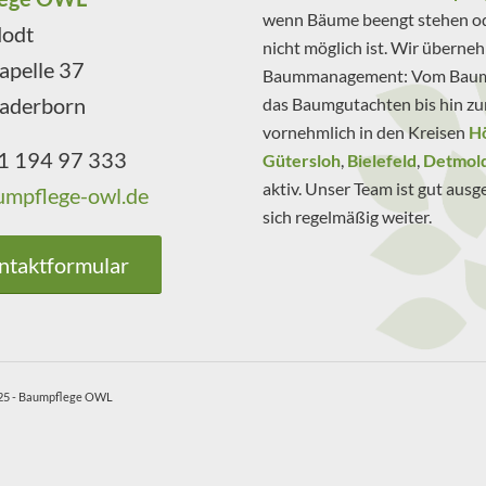
wenn Bäume beengt stehen od
dodt
nicht möglich ist. Wir übern
apelle 37
Baummanagement: Vom Baumka
aderborn
das Baumgutachten bis hin zu
vornehmlich in den Kreisen
H
51 194 97 333
Gütersloh
,
Bielefeld
,
Detmol
aktiv. Unser Team ist gut ausge
umpflege-owl.de
sich regelmäßig weiter.
ntaktformular
25 - Baumpflege OWL