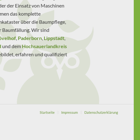
er der Einsatz von Maschinen
ehmen das komplette
taster über die Baumpflege,
r Baumfällung. Wir sind
övelhof
,
Paderborn
,
Lippstadt
,
d
und dem
Hochsauerlandkreis
bildet, erfahren und qualifiziert
Startseite
Impressum
Datenschutzerklärung